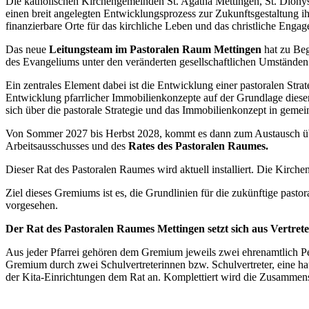
Die katholischen Kirchengemeinden St. Agatha Mettingen, St. Dionys
einen breit angelegten Entwicklungsprozess zur Zukunftsgestaltung ihre
finanzierbare Orte für das kirchliche Leben und das christliche Engage
Das neue
Leitungsteam im Pastoralen Raum Mettingen
hat zu Beg
des Evangeliums unter den veränderten gesellschaftlichen Umständen 
Ein zentrales Element dabei ist die Entwicklung einer pastoralen Strat
Entwicklung pfarrlicher Immobilienkonzepte auf der Grundlage dieser 
sich über die pastorale Strategie und das Immobilienkonzept in gem
Von Sommer 2027 bis Herbst 2028, kommt es dann zum Austausch übe
Arbeitsausschusses und des
Rates des Pastoralen Raumes.
Dieser Rat des Pastoralen Raumes wird aktuell installiert. Die Kirc
Ziel dieses Gremiums ist es, die Grundlinien für die zukünftige pasto
vorgesehen.
Der Rat des Pastoralen Raumes Mettingen setzt sich aus Vertret
Aus jeder Pfarrei gehören dem Gremium jeweils zwei ehrenamtlich Pe
Gremium durch zwei Schulvertreterinnen bzw. Schulvertreter, eine hau
der Kita-Einrichtungen dem Rat an. Komplettiert wird die Zusammens