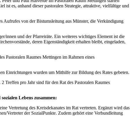
. Peter und Paul Halverde im Pastoralen Raum Mettingen starten
ist es, anhand dieser pastoralen Strategie, attraktive, vielfältige und
s Aufrufes von der Bistumsleitung aus Münster, die Verkündigung
er/innen und der Pfarreiräte. Ein weiteres wichtiges Element ist die
rchenvorstände, deren Eigenständigkeit erhalten bleibt, eingeladen,
 des Pastoralen Raumes Mettingen im Rahmen eines
ahen Einrichtungen wurden um Mithilfe zur Bildung des Rates gebeten.
n. 2 Treffen pro Jahr sind für den Rat des Pastoralen Raumes
nd sozialen Lebens zusammen:
ne Vertretung des Kreisdekanates im Rat vertreten. Ergänzt wird das
nnen/Vertreter der SozialPunkte. Zudem gehört eine Verbundleitung