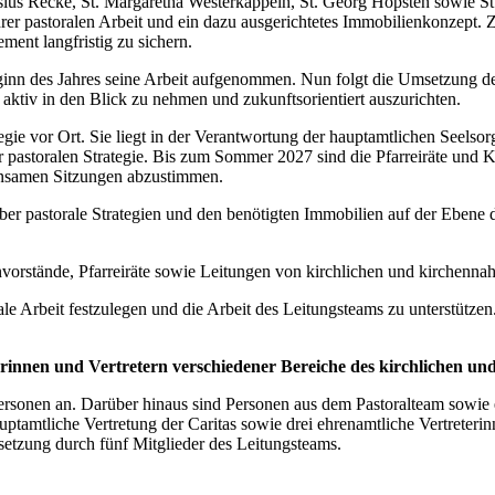
ius Recke, St. Margaretha Westerkappeln, St. Georg Hopsten sowie St
r pastoralen Arbeit und ein dazu ausgerichtetes Immobilienkonzept. Ziel 
ment langfristig zu sichern.
inn des Jahres seine Arbeit aufgenommen. Nun folgt die Umsetzung de
aktiv in den Blick zu nehmen und zukunftsorientiert auszurichten.
egie vor Ort. Sie liegt in der Verantwortung der hauptamtlichen Seelsorg
pastoralen Strategie. Bis zum Sommer 2027 sind die Pfarreiräte und Ki
einsamen Sitzungen abzustimmen.
r pastorale Strategien und den benötigten Immobilien auf der Ebene
henvorstände, Pfarreiräte sowie Leitungen von kirchlichen und kirchenn
rale Arbeit festzulegen und die Arbeit des Leitungsteams zu unterstütze
erinnen und Vertretern verschiedener Bereiche des kirchlichen u
rsonen an. Darüber hinaus sind Personen aus dem Pastoralteam sowie ei
ptamtliche Vertretung der Caritas sowie drei ehrenamtliche Vertreteri
etzung durch fünf Mitglieder des Leitungsteams.