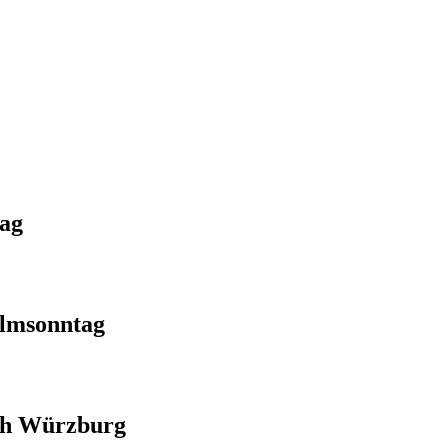
tag
almsonntag
ch Würzburg