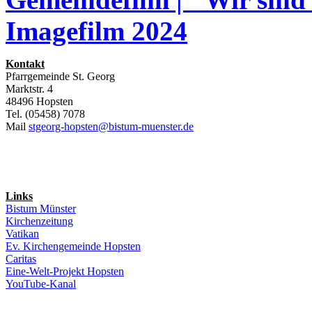
Imagefilm 2024
Kontakt
Pfarrgemeinde St. Georg
Marktstr. 4
48496 Hopsten
Tel. (05458) 7078
Mail
stgeorg-hopsten@bistum-muenster.de
Links
Bistum Münster
Kirchenzeitung
Vatikan
Ev. Kirchengemeinde Hopsten
Caritas
Eine-Welt-Projekt Hopsten
YouTube-Kanal